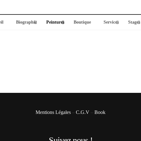
il
Biographie
Peintures
Boutique
Services
Stages
Mentions Légales
–
C.G.V
–
Book
Suivez nous !